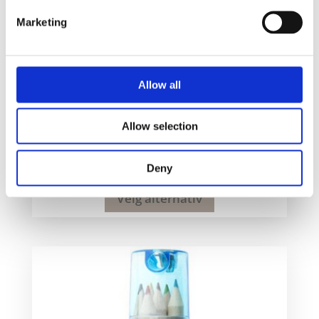
Marketing
Allow all
Allow selection
Fargesett i 52 deler
184
kr
Deny
Velg alternativ