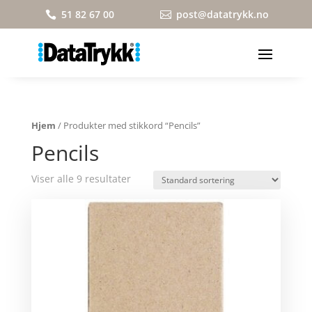
51 82 67 00
post@datatrykk.no


Hjem
/ Produkter med stikkord “Pencils”
Pencils
Viser alle 9 resultater