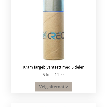
Kram fargeblyantsett med 6 deler
5
kr
–
11
kr
Velg alternativ