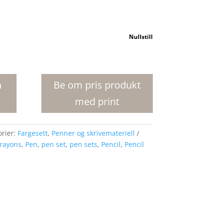
Nullstill
n
Be om pris produkt
med print
orier:
Fargesett
,
Penner og skrivemateriell
rayons
,
Pen
,
pen set
,
pen sets
,
Pencil
,
Pencil