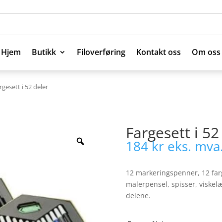
Hjem
Butikk
Filoverføring
Kontakt oss
Om oss
Hjem
Butikk
Filoverføring
Kontakt oss
Om oss
rgesett i 52 deler
Fargesett i 52
184
kr
eks. mva
12 markeringspenner, 12 farge
malerpensel, spisser, viskel
delene.