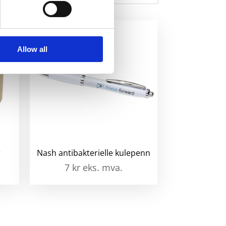
Allow all
r
Nash antibakterielle kulepenn
7
kr
eks. mva.