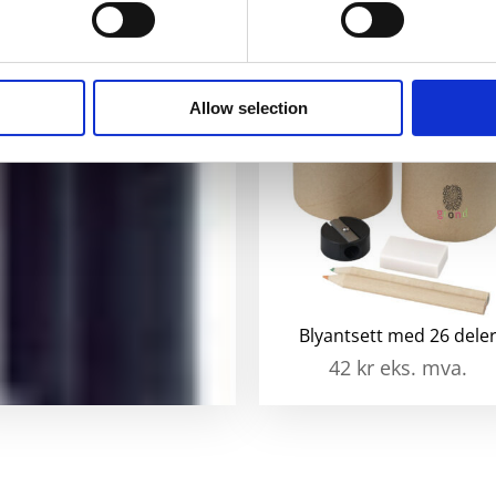
Allow selection
Parker Quinkflow refill til
Blyantsett med 26 dele
kulepenn
42
kr
eks. mva.
88
kr
eks. mva.