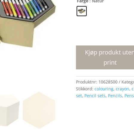
Farge
: Natur
Fargesett
i
52
Kjøp produkt ute
deler
print
antall
Produktnr:
10628500
Kateg
Stikkord:
colouring
,
crayon
,
c
set
,
Pencil sets
,
Pencils
,
Pens