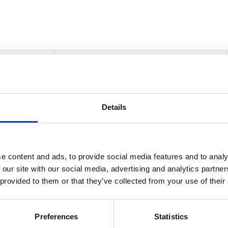
informasjon
Send forespørsel om produkt med print
Details
Navn
På lager
Navn
På lager
e content and ads, to provide social media features and to analy
Fargesett
 our site with our social media, advertising and analytics partn
Fargesett i 52 deler - Natur
På lager
i
 provided to them or that they’ve collected from your use of their
52
deler
antall
Preferences
Statistics