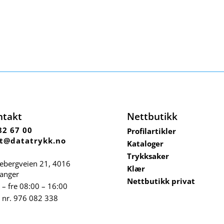
ntakt
Nettbutikk
82 67 00
Profilartikler
t@datatrykk.no
Kataloger
Trykksaker
ebergveien 21
, 4016
Klær
vanger
Nettbutikk privat
– fre 08:00 – 16:00
 nr.
976 082 338