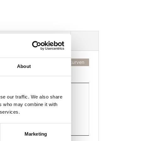
Dekorasjonsalternativer
Legg valgte i handlekurven
About
Kjøp
Kjøp
se our traffic. We also share
ers who may combine it with
Legg til i handlekurven
 services.
Marketing