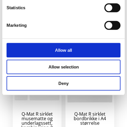
Bilde
Navn
På lager
Statistics
Brite-Mat R
sirklet
B
På
rektangulær
lager
Marketing
musematte
- Solid svart
s
r
Allow all
Relaterte produkter
a
Allow selection
Deny
Q-Mat R sirklet
Q-Mat R sirklet
musematte og
bordbrikke i A4
underlagssett,
størrelse