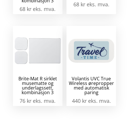
kombinasjon 3
68
kr
eks. mva.
68
kr
eks. mva.
Brite-Mat R sirklet
Volantis UVC True
musematte og
Wireless ørepropper
underlagssett,
med automatisk
kombinasjon 3
paring
76
kr
eks. mva.
440
kr
eks. mva.