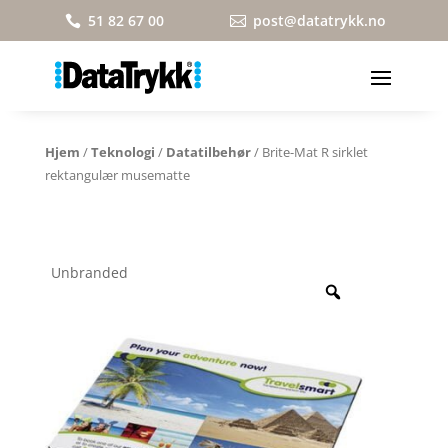
51 82 67 00
post@datatrykk.no


Hjem
/
Teknologi
/
Datatilbehør
/ Brite-Mat R sirklet
rektangulær musematte
Unbranded