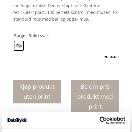
merkingsteknikk. Den er støpt av 100 internt
resirkulert plast. 100 perfekt kontroll med musen, for
standard mus med ball og optisk mus.
Farge
: Solid svart
Nullstill
Brite-
Mat
R
Kjøp produkt
Be om pris
sirklet
uten print
produkt med
rektangulær
musematte
print
antall
Produktnr:
21052200
Kategorier:
Datatilbehør
,