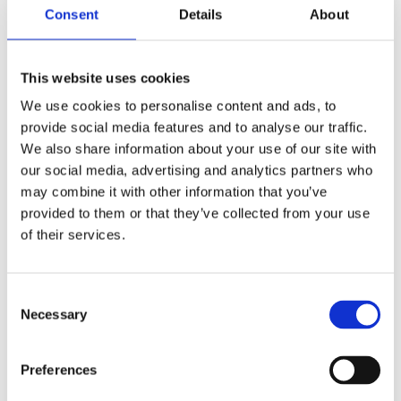
Teknologi
Stikkord:
Bøyelig musematte
,
Bright
,
Consent
Details
About
Bright-matte
,
Brite-matte
,
Eko
,
fsc
,
matte
,
Mus
,
Muse
matte
,
Musematte
,
Pad
,
resirkulert
,
Rund musematte
This website uses cookies
We use cookies to personalise content and ads, to
provide social media features and to analyse our traffic.
We also share information about your use of our site with
our social media, advertising and analytics partners who
Kjøp produkt uten print
may combine it with other information that you’ve
Ekstra informasjon
provided to them or that they’ve collected from your use
Send forespørsel om produkt med print
of their services.
Dekorasjonsalternativer
Dekorasjonpriser
Consent
Necessary
Selection
Legg valgte i handlekurven
Preferences
Bilde
Navn
På lager