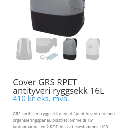
Cover GRS RPET
antityveri ryggsekk 16L
410
kr
eks. mva.
GRS sertifisert ryggsekk med et åpent hovedrom med
organiseringspanel, polstret lomme til 15″
laptopmappe, og 2 RFID beskyttelseslommer. USB