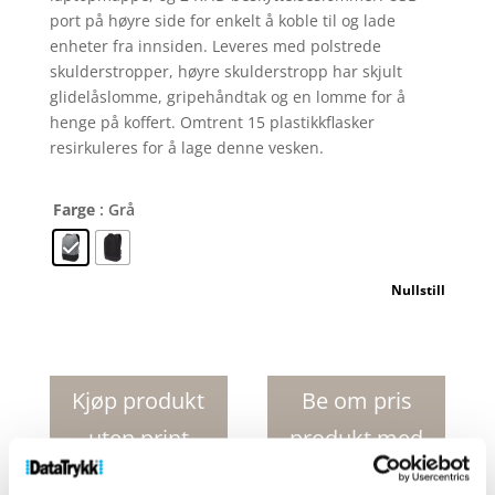
port på høyre side for enkelt å koble til og lade
enheter fra innsiden. Leveres med polstrede
skulderstropper, høyre skulderstropp har skjult
glidelåslomme, gripehåndtak og en lomme for å
henge på koffert. Omtrent 15 plastikkflasker
resirkuleres for å lage denne vesken.
Farge
: Grå
Nullstill
Cover
GRS
RPET
Kjøp produkt
Be om pris
antityveri
uten print
produkt med
ryggsekk
16L
print