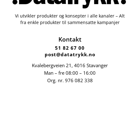
Vi utvikler produkter og konsepter i alle kanaler – Alt
fra enkle produkter til sammensatte kampanjer
Kontakt
51 82 67 00
post@datatrykk.no
Kvalebergveien 21
, 4016 Stavanger
Man – fre 08:00 – 16:00
Org. nr.
976 082 338
Nettbutikk
Profilartikler
Kataloger
Trykksaker
Klær
Nettbutikk privat