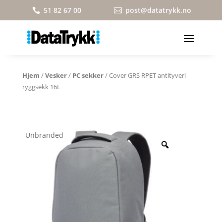
51 82 67 00
post@datatrykk.no


Hjem
/
Vesker
/
PC sekker
/ Cover GRS RPET antityveri
ryggsekk 16L
Unbranded