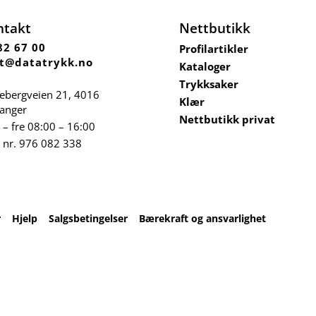
ntakt
Nettbutikk
82 67 00
Profilartikler
t@datatrykk.no
Kataloger
Trykksaker
ebergveien 21
, 4016
Klær
vanger
Nettbutikk privat
– fre 08:00 – 16:00
 nr.
976 082 338
r
Hjelp
Salgsbetingelser
Bærekraft og ansvarlighet