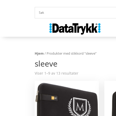
Hjem
/ Produkter med stikkord “sleeve”
sleeve
Viser 1–9 av 13 resultater