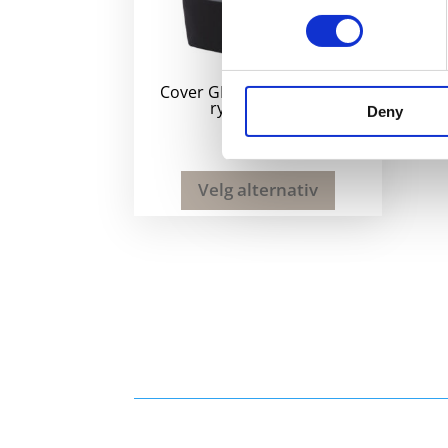
Cover GRS RPET antityveri
ryggsekk 16L
Deny
410
kr
Velg alternativ