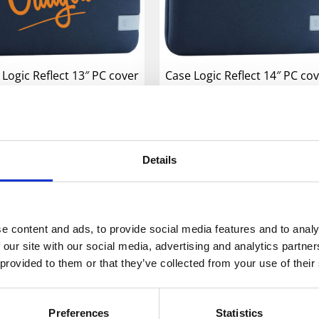
 Logic Reflect 13″ PC cover
Case Logic Reflect 14″ PC co
220
kr
–
610
kr
270
kr
–
610
kr
Velg alternativ
Velg alternativ
Details
e content and ads, to provide social media features and to analy
 our site with our social media, advertising and analytics partn
 provided to them or that they’ve collected from your use of their
Preferences
Statistics