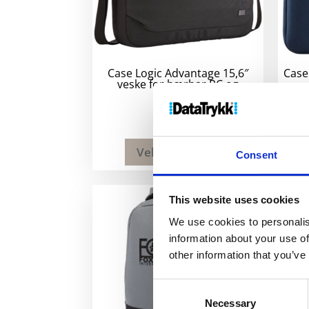
Case Logic Advantage 15,6″
Case
veske for bærbar PC og
nettbrett
560
kr
Velg alternativ
Consent
This website uses cookies
We use cookies to personalis
information about your use of
other information that you’ve
Consent
Necessary
Selection