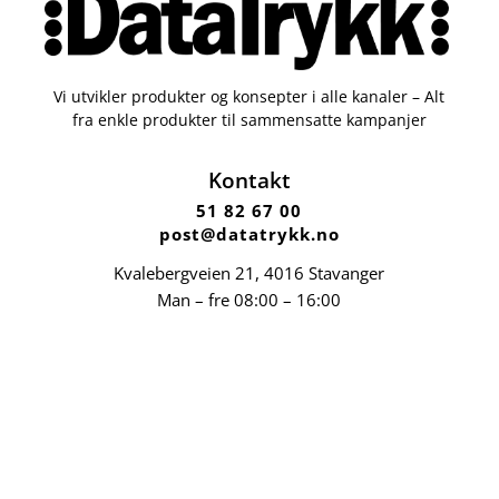
Vi utvikler produkter og konsepter i alle kanaler – Alt
fra enkle produkter til sammensatte kampanjer
Kontakt
51 82 67 00
post@datatrykk.no
Kvalebergveien 21
, 4016 Stavanger
Man – fre 08:00 – 16:00
Org. nr.
976 082 338
Nettbutikk
Profilartikler
Kataloger
Trykksaker