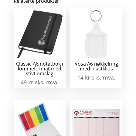
Relaterte produkter
syn
pe
ant
Classic A6 notatbok i
Vosa A6 nøkkelring
lommeformat med
med plastklips
stivt omslag
14
kr
eks. mva.
49
kr
eks. mva.