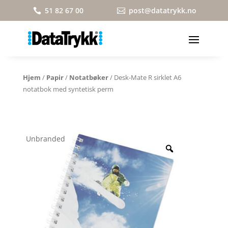
51 82 67 00
post@datatrykk.no


Hjem
/
Papir
/
Notatbøker
/ Desk-Mate R sirklet A6
notatbok med syntetisk perm
Unbranded