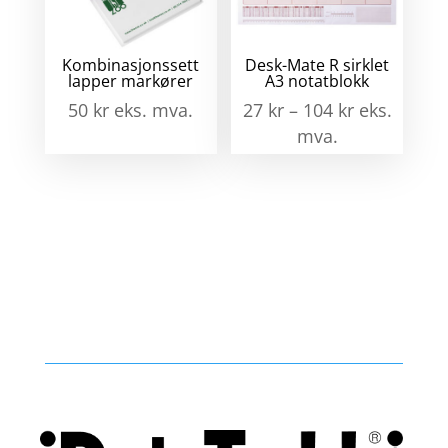
Kombinasjonssett
Desk-Mate R sirklet
lapper markører
A3 notatblokk
50
kr
eks. mva.
27
kr
–
104
kr
eks.
mva.