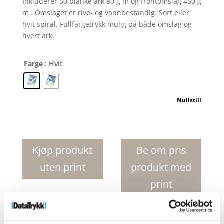
Inkluderer 50 blanke ark 80 g m og frontomslag 450 g
m . Omslaget er rive- og vannbestandig. Sort eller
hvit spiral. Fullfargetrykk mulig på både omslag og
hvert ark.
Farge
: Hvit
Nullstill
Desk-
Mate
R
Kjøp produkt
Be om pris
sirklet
uten print
produkt med
A6
notatbok
print
med
syntetisk
perm
Produktnr:
21272000
Kategorier:
Notatbøker
,
Papir