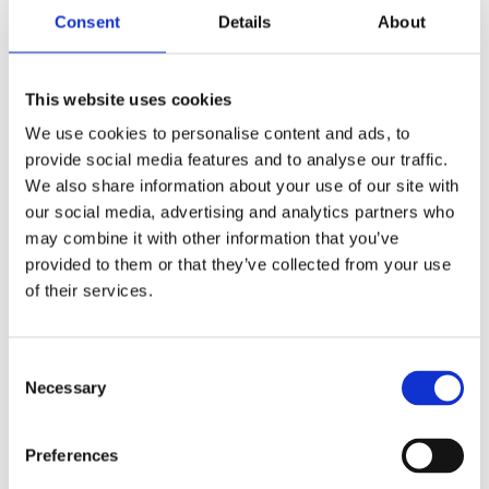
antall
Stikkord:
A6
,
bok
,
bøker
,
desk
,
Desk mate
,
Desk
Consent
Details
About
mates
,
Deskmate
,
Deskmates
,
Mate
,
Mates
,
Notat
,
notat bok
,
notat bøker
,
Notatbok
,
Notatbøker
,
PA1542A6
,
syntetisk omslag
This website uses cookies
We use cookies to personalise content and ads, to
provide social media features and to analyse our traffic.
We also share information about your use of our site with
our social media, advertising and analytics partners who
may combine it with other information that you’ve
Kjøp produkt uten print
provided to them or that they’ve collected from your use
Ekstra informasjon
of their services.
Send forespørsel om produkt med print
Dekorasjonsalternativer
Consent
Dekorasjonpriser
Necessary
Selection
Legg valgte i handlekurven
Preferences