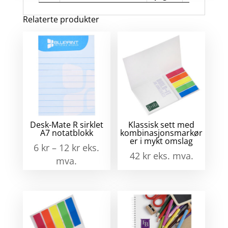
me
Relaterte produkter
spi
ant
Desk-Mate R sirklet
Klassisk sett med
A7 notatblokk
kombinasjonsmarkør
er i mykt omslag
6
kr
–
12
kr
eks.
42
kr
eks. mva.
mva.