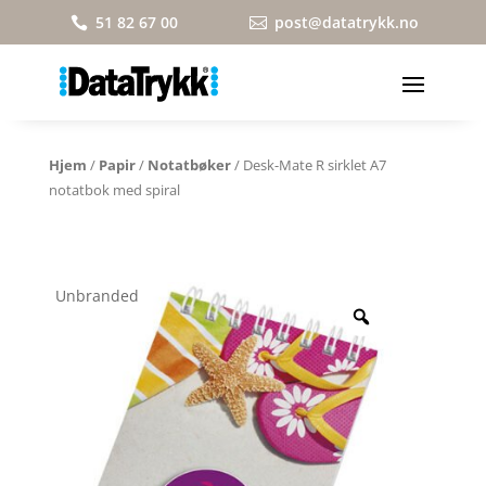
51 82 67 00
post@datatrykk.no


Hjem
/
Papir
/
Notatbøker
/ Desk-Mate R sirklet A7
notatbok med spiral
Unbranded