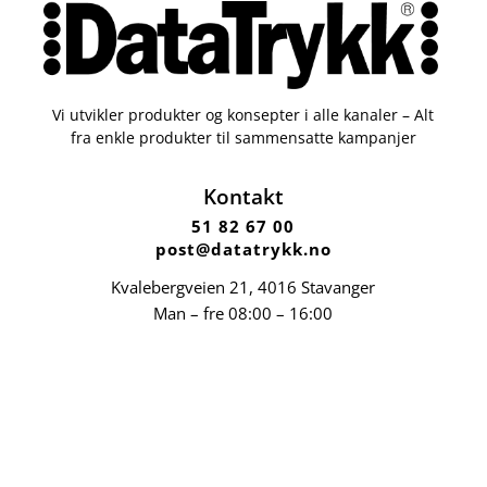
Vi utvikler produkter og konsepter i alle kanaler – Alt
fra enkle produkter til sammensatte kampanjer
Kontakt
51 82 67 00
post@datatrykk.no
Kvalebergveien 21
, 4016 Stavanger
Man – fre 08:00 – 16:00
Org. nr.
976 082 338
Nettbutikk
Profilartikler
Kataloger