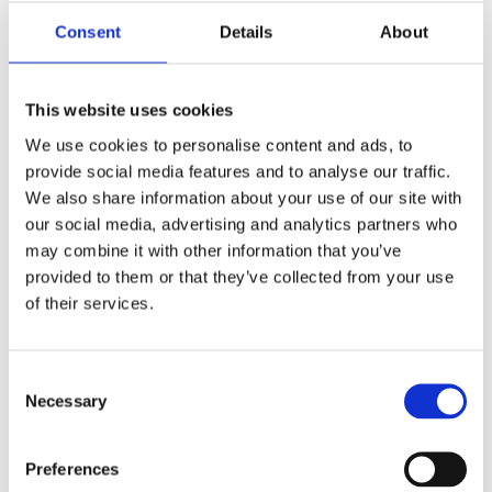
antall
Produktnr:
21253002
Kategorier:
Notatbøker
,
Papir
Consent
Details
About
Stikkord:
A7
,
bok
,
bøker
,
desk
,
Desk mate
,
Desk
mates
,
desk-mate wire-o
,
Deskmate
,
Deskmates
,
fsc
,
Mate
,
Mates
,
Notat
,
notat bok
,
notat bøker
,
Notatbok
,
This website uses cookies
Notatbøker
,
PA0003A7
,
wire-o
,
wiro
We use cookies to personalise content and ads, to
provide social media features and to analyse our traffic.
We also share information about your use of our site with
our social media, advertising and analytics partners who
may combine it with other information that you’ve
provided to them or that they’ve collected from your use
Kjøp produkt uten print
of their services.
Ekstra informasjon
Send forespørsel om produkt med print
Consent
Dekorasjonsalternativer
Necessary
Selection
Dekorasjonpriser
Preferences
Legg valgte i handlekurven