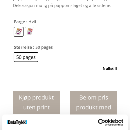
Dekorasjon mulig på pappomslaget og alle sidene.
Farge
: Hvit
Størrelse
: 50 pages
50 pages
Nullstill
Desk-
Mate
R
Kjøp produkt
Be om pris
sirklet
uten print
produkt med
A7
notatbok
print
med
spiral