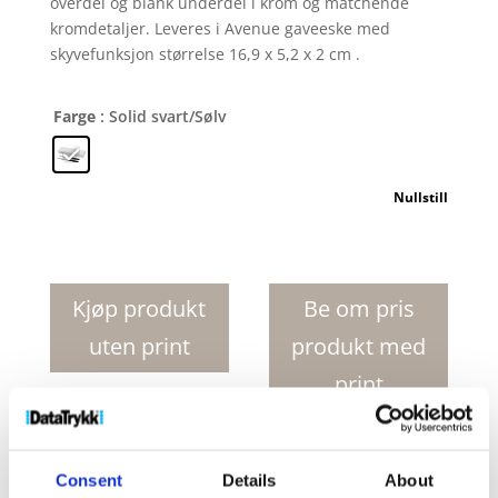
overdel og blank underdel i krom og matchende
kromdetaljer. Leveres i Avenue gaveeske med
skyvefunksjon størrelse 16,9 x 5,2 x 2 cm .
Farge
: Solid svart/Sølv
Nullstill
Geneva
pennesett
med
Kjøp produkt
Be om pris
kule-
uten print
produkt med
og
touchpenn
print
og
rollerpenn
antall
Produktnr:
10667000
Kategorier:
Kulepenner
,
Consent
Details
About
Penner og skrivemateriell
Stikkord:
Geneva
,