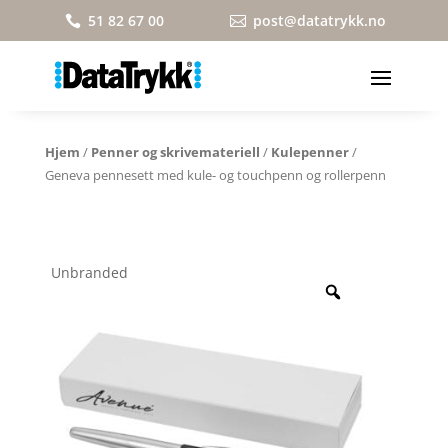
51 82 67 00
post@datatrykk.no


Hjem
/
Penner og skrivemateriell
/
Kulepenner
/
Geneva pennesett med kule- og touchpenn og rollerpenn
Unbranded