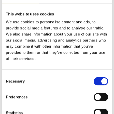
Kulepenn
,
Kulepenner
,
Pekepenn
,
Penn
,
Penner
,
Rollerball
,
Rollerball-penner
,
Stylus
This website uses cookies
We use cookies to personalise content and ads, to
provide social media features and to analyse our traffic.
We also share information about your use of our site with
our social media, advertising and analytics partners who
Kjøp produkt uten print
may combine it with other information that you’ve
provided to them or that they’ve collected from your use
Ekstra informasjon
of their services.
Send forespørsel om produkt med print
Dekorasjonsalternativer
Consent
Dekorasjonpriser
Necessary
Selection
Legg valgte i handlekurven
Preferences
Bilde
Navn
På lager
Bilde
Geneva
Navn
På lager
Statistics