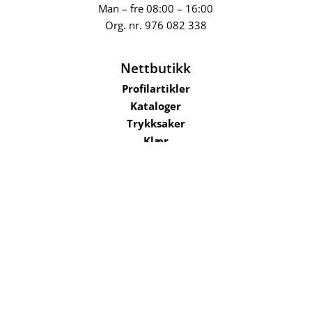
Man – fre 08:00 – 16:00
Org. nr.
976 082 338
Nettbutikk
Profilartikler
Kataloger
Trykksaker
Klær
Nettbutikk privat
Selskaper i konsernet