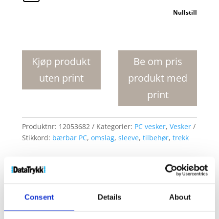
Nullstill
Hoss
15"
PC
Kjøp produkt
Be om pris
cover
uten print
produkt med
antall
print
Produktnr:
12053682
Kategorier:
PC vesker
,
Vesker
Stikkord:
bærbar PC
,
omslag
,
sleeve
,
tilbehør
,
trekk
Consent
Details
About
Kjøp produkt uten print