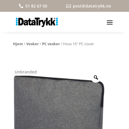
51 82 67 00
post@datatrykk.no


Hjem
/
Vesker
/
PC vesker
/ Hoss 15″ PC cover
Unbranded