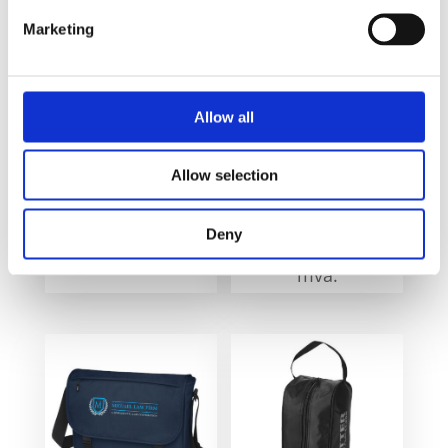
Marketing
Allow all
Allow selection
Hoss 15.6 roll-up PC
Resirkulert Pheebs
sekk 12L
210 g m handlenett
med fals 13L
290
kr
eks. mva.
Deny
70
kr
–
74
kr
eks.
mva.