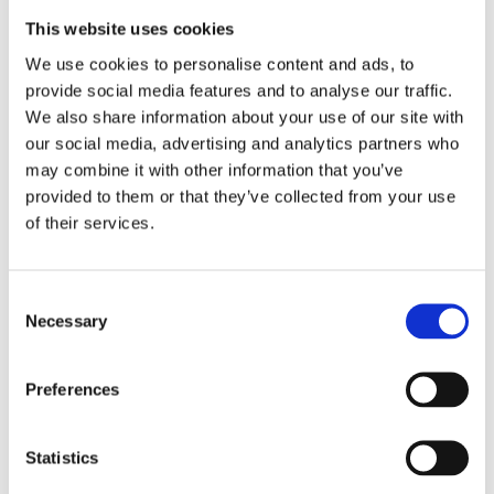
Ekstra informasjon
This website uses cookies
Send forespørsel om produkt med print
We use cookies to personalise content and ads, to
Dekorasjonsalternativer
provide social media features and to analyse our traffic.
We also share information about your use of our site with
Dekorasjonpriser
our social media, advertising and analytics partners who
may combine it with other information that you’ve
Legg valgte i handlekurven
provided to them or that they’ve collected from your use
of their services.
Bilde
Navn
På lager
Bilde
Navn
På lager
Consent
Hoss 15"
Necessary
Ho
Selection
PC cover -
På
15
Melert
lager
PC
mellomgrå
Preferences
co
ant
Statistics
Relaterte produkter