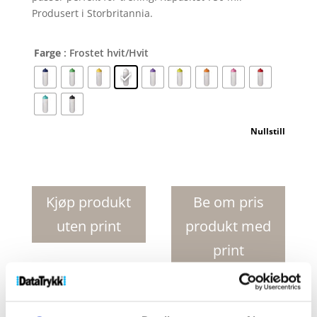
Produsert i Storbritannia.
Farge
: Frostet hvit/Hvit
Nullstill
HydroFlex
TM
Clear
Kjøp produkt
Be om pris
750
uten print
produkt med
ml
sportsflaske
print
antall
Produktnr:
21044201
Kategorier:
Drikkeflasker
,
Sportsflasker
Stikkord:
drikkeflaske
,
flaske
,
flasker
,