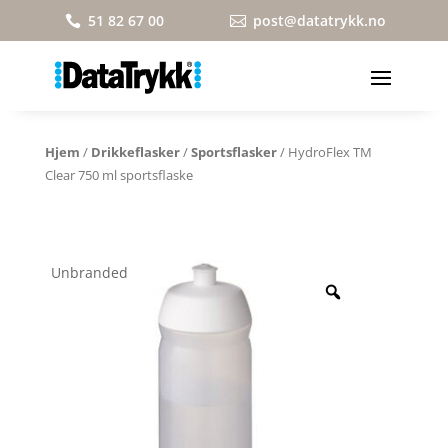
51 82 67 00
post@datatrykk.no


Hjem
/
Drikkeflasker
/
Sportsflasker
/ HydroFlex TM
Clear 750 ml sportsflaske
Unbranded