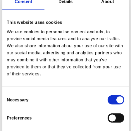
Consent
Details
About
hydroflex
,
Sport
,
sportsflaske
,
vannflaske
This website uses cookies
We use cookies to personalise content and ads, to
provide social media features and to analyse our traffic.
We also share information about your use of our site with
Kjøp produkt uten print
our social media, advertising and analytics partners who
Ekstra informasjon
may combine it with other information that you’ve
Send forespørsel om produkt med print
provided to them or that they’ve collected from your use
of their services.
Dekorasjonsalternativer
Dekorasjonpriser
Consent
Necessary
Legg valgte i handlekurven
Selection
Bilde
Navn
På lage
Preferences
Bilde
Navn
På lage