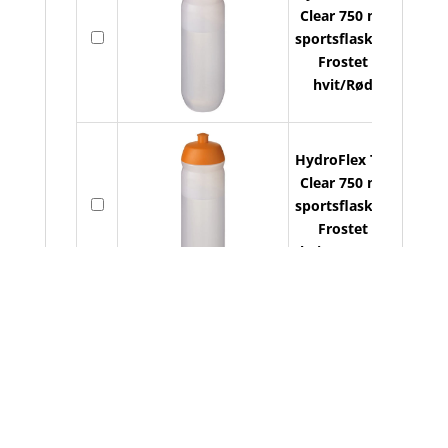
Clear 750 ml
På
sportsflaske -
lager
Frostet
hvit/Rød
HydroFlex TM
Clear 750 ml
På
sportsflaske -
lager
Frostet
hvit/Oransje
HydroFlex TM
Clear 750 ml
På
sportsflaske -
lager
Frostet
hvit/Lilla