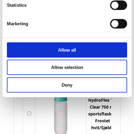
HydroFlex TM
Statistics
Clear 750 ml
På
sportsflaske -
lager
Frostet
Marketing
hvit/Solid svart
HydroFlex TM
Allow all
Clear 750 ml
På
sportsflaske -
lager
Allow selection
Frostet
hvit/Rosa
Deny
HydroFlex TM
Clear 750 ml
På
sportsflaske -
lager
Frostet
hvit/Sjøblå