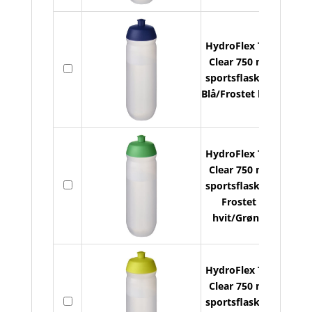
HydroFlex TM
Clear 750 ml
På
sportsflaske -
lager
Blå/Frostet hvit
HydroFlex TM
Clear 750 ml
På
sportsflaske -
lager
Frostet
hvit/Grønn
HydroFlex TM
Clear 750 ml
På
sportsflaske -
lager