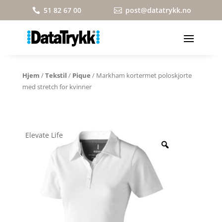
51 82 67 00
post@datatrykk.no


Hjem
/
Tekstil
/
Pique
/ Markham kortermet poloskjorte
med stretch for kvinner
Elevate Life