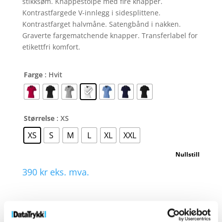
stikksøm. Knappestolpe med fire knapper.
Kontrastfargede V-innlegg i sidesplittene.
Kontrastfarget halvmåne. Satengbånd i nakken.
Graverte fargematchende knapper. Transferlabel for
etikettfri komfort.
Farge
: Hvit
Størrelse
: XS
XS
S
M
L
XL
XXL
Nullstill
390
kr
eks. mva.
Markham
kortermet
poloskjorte
Kjøp produkt
Be om pris