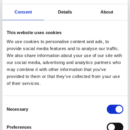
med
uten print
produkt med
stretch
Consent
Details
About
for
print
kvinner
antall
This website uses cookies
Produktnr:
38085010
Kategorier:
Pique
,
Tekstil
Stikkord:
Damepolo
,
Damer
,
Markham
,
Polo
,
Poloer
We use cookies to personalise content and ads, to
provide social media features and to analyse our traffic.
We also share information about your use of our site with
our social media, advertising and analytics partners who
may combine it with other information that you’ve
provided to them or that they’ve collected from your use
of their services.
Kjøp produkt uten print
Ekstra informasjon
Send forespørsel om produkt med print
Consent
Necessary
Selection
Dekorasjonsalternativer
Dekorasjonpriser
Preferences