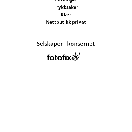
Trykksaker
Klær
Nettbutikk privat
Selskaper i konsernet
Kataloger
Om oss
Kontakt oss
Send filer
Hjelp
Salgsbetingelser
Bærekraft og
ansvarlighet