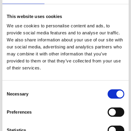
This website uses cookies
Kjøp produkt uten print
We use cookies to personalise content and ads, to
Ekstra informasjon
provide social media features and to analyse our traffic.
We also share information about your use of our site with
Send forespørsel om produkt med print
our social media, advertising and analytics partners who
Dekorasjonsalternativer
may combine it with other information that you’ve
Dekorasjonpriser
provided to them or that they’ve collected from your use
of their services.
Legg valgte i handlekurven
Bilde
Navn
På lage
Consent
Necessary
Selection
Bilde
Navn
På lage
New York
Preferences
På
visittkortholder
lager
- Sølv
Statistics