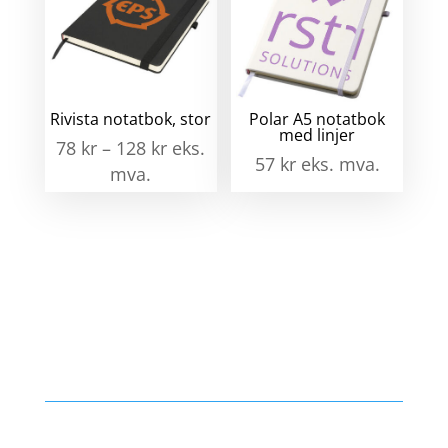
Rivista notatbok, stor
Polar A5 notatbok
med linjer
78
kr
–
128
kr
eks.
57
kr
eks. mva.
mva.