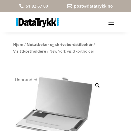
51 82 67 00
post@datatrykk.no


Hjem
/
Notatbøker og skrivebordstilbehør
/
Visittkortholdere
/ New York visittkortholder
Unbranded