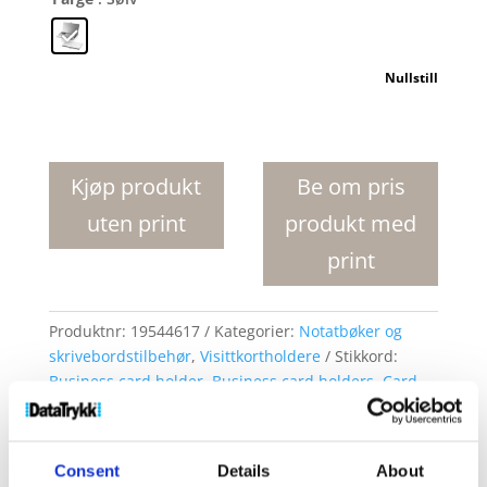
Nullstill
New
York
visittkortholder
Kjøp produkt
Be om pris
antall
uten print
produkt med
print
Produktnr:
19544617
Kategorier:
Notatbøker og
skrivebordstilbehør
,
Visittkortholdere
Stikkord:
Business card holder
,
Business card holders
,
Card
holder
,
Card holders
Consent
Details
About