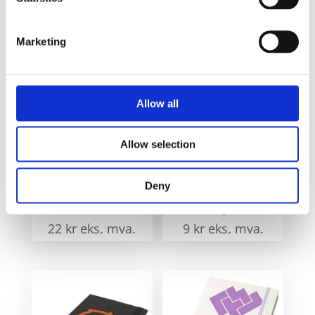
Marketing
Relaterte produkter
Allow all
Allow selection
Deny
Noir Edge liten
Arc 20 cm fleksibel
notatbok
linjal
22
kr
eks. mva.
9
kr
eks. mva.