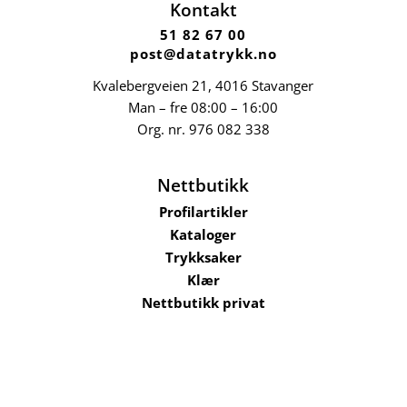
Kontakt
51 82 67 00
post@datatrykk.no
Kvalebergveien 21
, 4016 Stavanger
Man – fre 08:00 – 16:00
Org. nr.
976 082 338
Nettbutikk
Profilartikler
Kataloger
Trykksaker
Klær
Nettbutikk privat
Selskaper i konsernet