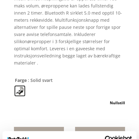
maks volum, øreproppene kan lades fullstendig
innen 2 timer. Bluetooth R sirklet 5.0 med opptil 10-
meters rekkevidde. Multifunksjonsknapp med
alternativer for spille pause neste spor forrige spor
svare avvise telefonsamtale. Inkluderer
silikonørepropper i 3 forskjellige størrelser for
optimal komfort. Leveres i en gaveeske med
instruksjonsveiledning begge laget av bærekraftige
materialer .
Farge
: Solid svart
Nullstill
Nitida
TWS-
bambusørepropper
Kjøp produkt
Be om pris