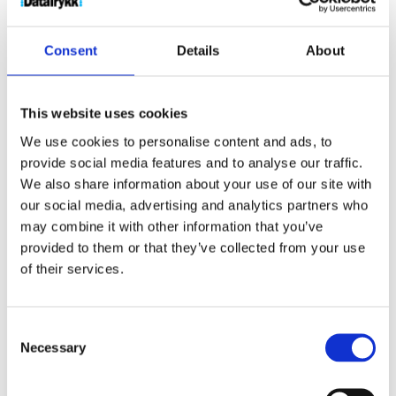
antall
uten print
produkt med
print
Consent
Details
About
Produktnr:
12415690
Kategorier:
Øreplugger
,
This website uses cookies
Teknologi
Stikkord:
bambus
,
bærekraftig
,
Green
We use cookies to personalise content and ads, to
Concept
,
musikk
,
ørepropper
,
tws
provide social media features and to analyse our traffic.
We also share information about your use of our site with
our social media, advertising and analytics partners who
may combine it with other information that you’ve
provided to them or that they’ve collected from your use
of their services.
Kjøp produkt uten print
Ekstra informasjon
Consent
Send forespørsel om produkt med print
Necessary
Selection
Dekorasjonsalternativer
Dekorasjonpriser