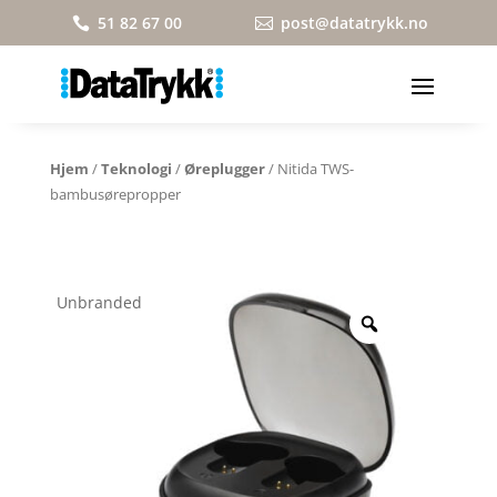
51 82 67 00
post@datatrykk.no


Hjem
/
Teknologi
/
Øreplugger
/ Nitida TWS-
bambusørepropper
Unbranded