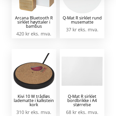
Arcana Bluetooth R
Q-Mat R sirklet rund
sirklet høyttaler i
musematte
bambus
37
kr
eks. mva.
420
kr
eks. mva.
Kivi 10 W trådløs
Q-Mat R sirklet
ladematte i kalkstein
bordbrikke i A4
kork
størrelse
310
kr
eks. mva.
68
kr
eks. mva.