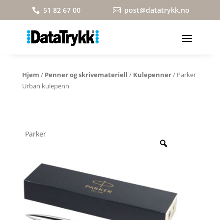
51 82 67 00
post@datatrykk.no


Hjem
/
Penner og skrivemateriell
/
Kulepenner
/ Parker
Urban kulepenn
Parker