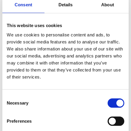
Consent
Details
About
This website uses cookies
We use cookies to personalise content and ads, to
Kjøp produkt uten print
provide social media features and to analyse our traffic.
We also share information about your use of our site with
Ekstra informasjon
our social media, advertising and analytics partners who
Send forespørsel om produkt med print
may combine it with other information that you’ve
Dekorasjonsalternativer
provided to them or that they’ve collected from your use
of their services.
Dekorasjonpriser
Legg valgte i handlekurven
Consent
Necessary
Selection
Bilde
Navn
På lager
Bilde
Navn
På lager
Preferences
Parker