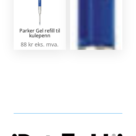
Parker Gel refill til
Parker Quinkflow
kulepenn
refill til kulepenn
88
kr
eks. mva.
88
kr
eks. mva.