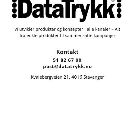
Vi utvikler produkter og konsepter i alle kanaler – Alt
fra enkle produkter til sammensatte kampanjer
Kontakt
51 82 67 00
post@datatrykk.no
Kvalebergveien 21
, 4016 Stavanger
Man – fre 08:00 – 16:00
Org. nr.
976 082 338
Nettbutikk
Profilartikler
Kataloger
Trykksaker