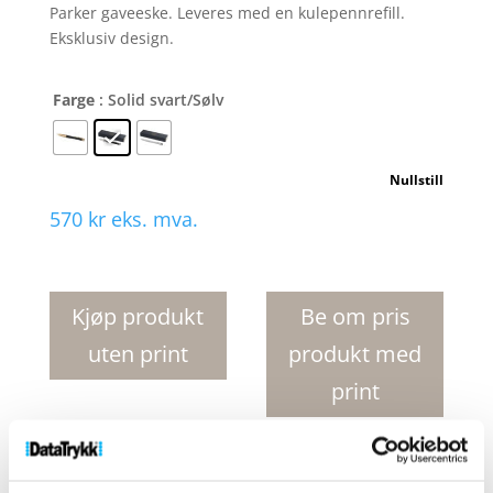
Parker gaveeske. Leveres med en kulepennrefill.
Eksklusiv design.
Farge
: Solid svart/Sølv
Nullstill
570
kr
eks. mva.
Parker
Urban
kulepenn
Kjøp produkt
Be om pris
antall
uten print
produkt med
print
Produktnr:
10648900
Kategorier:
Kulepenner
,
Penner og skrivemateriell
Stikkord:
Parker