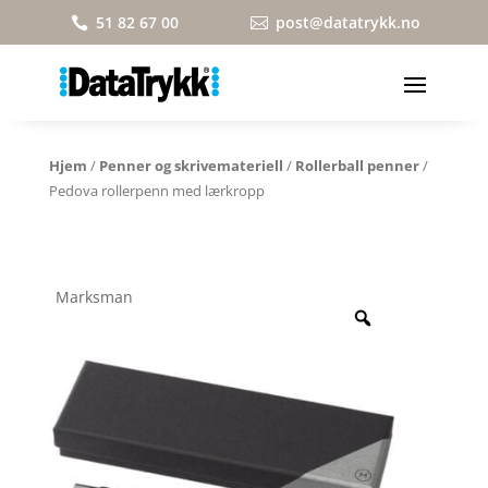
51 82 67 00
post@datatrykk.no


Hjem
/
Penner og skrivemateriell
/
Rollerball penner
/
Pedova rollerpenn med lærkropp
Marksman