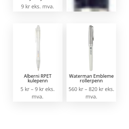
9
kr
eks. mva.
88
kr
eks. mva.
Alberni RPET
Waterman Embleme
kulepenn
rollerpenn
5
kr
–
9
kr
eks.
560
kr
–
820
kr
eks.
mva.
mva.