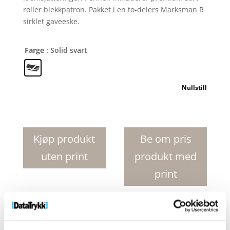
roller blekkpatron. Pakket i en to-delers Marksman R
sirklet gaveeske.
Farge
: Solid svart
Nullstill
Pedova
rollerpenn
med
Kjøp produkt
Be om pris
lærkropp
uten print
produkt med
antall
print
Produktnr:
10703600
Kategorier:
Penner og
skrivemateriell
,
Rollerball penner
Stikkord: