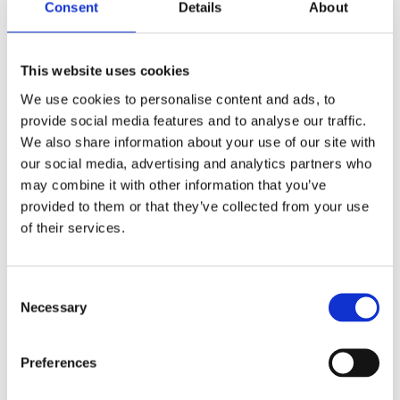
metallpenn
,
metallpenner
,
metalltusjpenn
,
Consent
Details
About
metalltusjpenner
,
Penn
,
Penner
,
pennesett
,
tusjpenn
,
tusjpenn i metall
,
tusjpenner
,
tusjpenner i
metall
This website uses cookies
We use cookies to personalise content and ads, to
provide social media features and to analyse our traffic.
We also share information about your use of our site with
our social media, advertising and analytics partners who
may combine it with other information that you’ve
Kjøp produkt uten print
provided to them or that they’ve collected from your use
Ekstra informasjon
of their services.
Send forespørsel om produkt med print
Dekorasjonsalternativer
Consent
Necessary
Dekorasjonpriser
Selection
Legg valgte i handlekurven
Preferences
Bilde
Navn
På lager