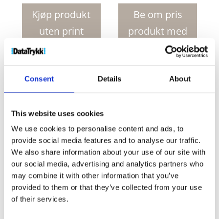
TM
Hitz
Kjøp produkt
Be om pris
slapwrap
uten print
produkt med
refleksbånd
antall
print
Consent
Details
About
Produktnr:
10216400
Kategorier:
Reflekser
,
Verktøy
og biltilbehør
Stikkord:
bracelet
,
bracelets
,
first
,
light
,
lights
,
reflective
,
reflectives
,
reflector
,
reflectors
,
safety
,
silicone
,
silicone bracelet
,
silicone
This website uses cookies
bracelets
,
slap bracelet
,
slap bracelets
,
strap
,
straps
We use cookies to personalise content and ads, to
provide social media features and to analyse our traffic.
We also share information about your use of our site with
our social media, advertising and analytics partners who
may combine it with other information that you’ve
provided to them or that they’ve collected from your use
Kjøp produkt uten print
of their services.
Ekstra informasjon