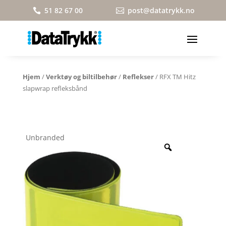
51 82 67 00
post@datatrykk.no


Hjem
/
Verktøy og biltilbehør
/
Reflekser
/ RFX TM Hitz
slapwrap refleksbånd
Unbranded