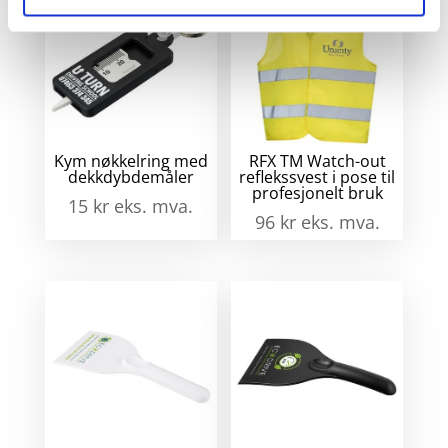
Kym nøkkelring med
RFX TM Watch-out
dekkdybdemåler
reflekssvest i pose til
profesjonelt bruk
15
kr
eks. mva.
96
kr
eks. mva.