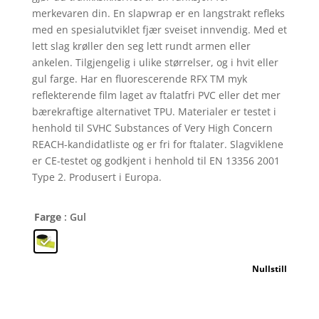
merkevaren din. En slapwrap er en langstrakt refleks
med en spesialutviklet fjær sveiset innvendig. Med et
lett slag krøller den seg lett rundt armen eller
ankelen. Tilgjengelig i ulike størrelser, og i hvit eller
gul farge. Har en fluorescerende RFX TM myk
reflekterende film laget av ftalatfri PVC eller det mer
bærekraftige alternativet TPU. Materialer er testet i
henhold til SVHC Substances of Very High Concern
REACH-kandidatliste og er fri for ftalater. Slagviklene
er CE-testet og godkjent i henhold til EN 13356 2001
Type 2. Produsert i Europa.
Farge
: Gul
Nullstill
RFX