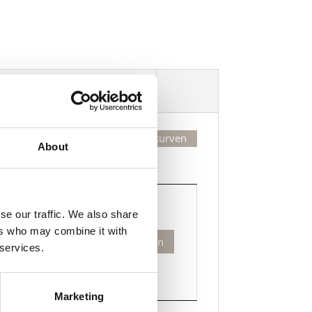
Dekorasjonsalternativer
Legg valgte i handlekurven
About
Kjøp
Kjøp
se our traffic. We also share
zo
ers who may combine it with
Legg til i handlekurven
gavesett
 services.
enn
Marketing