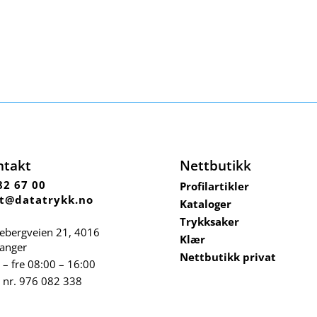
ntakt
Nettbutikk
82 67 00
Profilartikler
t@datatrykk.no
Kataloger
Trykksaker
ebergveien 21
, 4016
Klær
vanger
Nettbutikk privat
– fre 08:00 – 16:00
 nr.
976 082 338