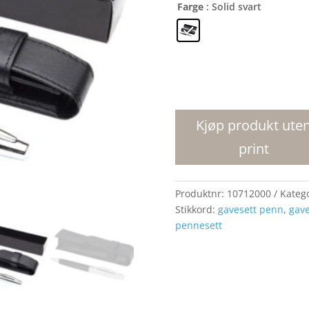
Farge
: Solid svart
Scherzo
pennegavesett
med
Kjøp produkt ute
kulepenn
print
antall
Produktnr:
10712000
Kateg
Stikkord:
gavesett penn
,
gave
pennesett