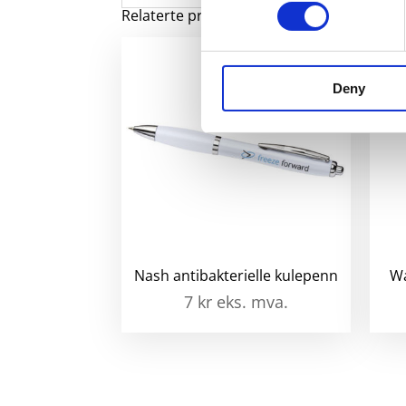
Relaterte produkter
Deny
Nash antibakterielle kulepenn
Wa
7
kr
eks. mva.