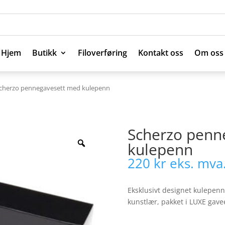
Hjem
Butikk
Filoverføring
Kontakt oss
Om oss
Hjem
Butikk
Filoverføring
Kontakt oss
Om oss
Scherzo pennegavesett med kulepenn
Scherzo penn
kulepenn
220
kr
eks. mva
Eksklusivt designet kulepen
kunstlær, pakket i LUXE gave