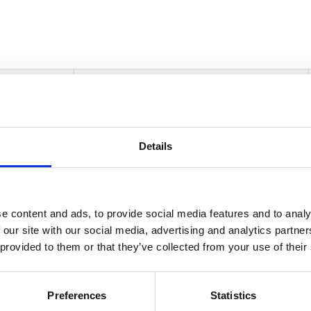
informasjon
Send forespørsel om produkt med print
Details
Navn
På lager
Navn
På lager
e content and ads, to provide social media features and to analy
Scher
 our site with our social media, advertising and analytics partn
o pennegavesett med kulepenn - Solid svart
På lager
penne
 provided to them or that they’ve collected from your use of their
med
kulep
antall
Preferences
Statistics