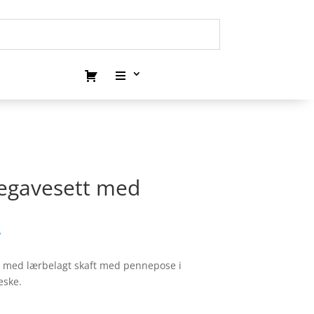
egavesett med
.
n med lærbelagt skaft med pennepose i
eske.