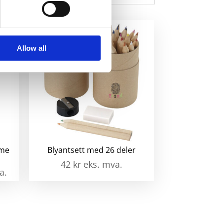
Allow all
ome
Blyantsett med 26 deler
42
kr
eks. mva.
a.