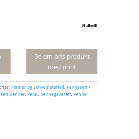
Nullstill
n
Be om pris produkt
med print
orier:
Penner og skrivemateriell
,
Pennesett
sett penner
,
Penn
,
pennegavesett
,
Penner
,