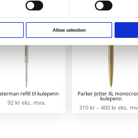
Allow selection
terman refill til kulepenn
Parker Jotter XL monocr
kulepenn
92
kr
eks. mva.
310
kr
–
400
kr
eks. mv