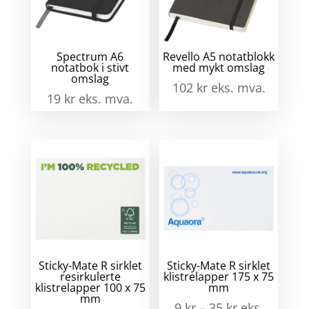
Spectrum A6
Revello A5 notatblokk
notatbok i stivt
med mykt omslag
omslag
102
kr
eks. mva.
19
kr
eks. mva.
Sticky-Mate R sirklet
Sticky-Mate R sirklet
resirkulerte
klistrelapper 175 x 75
klistrelapper 100 x 75
mm
mm
9
kr
–
35
kr
eks.