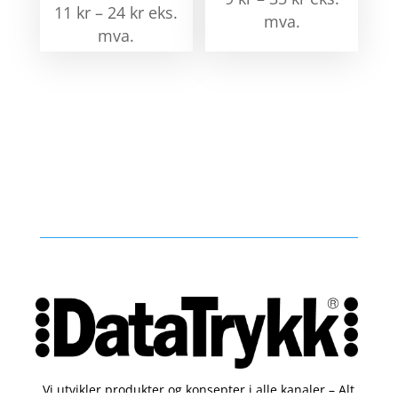
11
kr
–
24
kr
eks.
mva.
mva.
Vi utvikler produkter og konsepter i alle kanaler – Alt