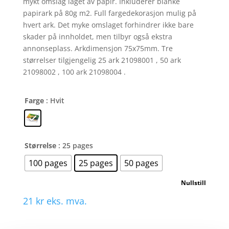
mykt omslag laget av papir. Inkluderer blanke
papirark på 80g m2. Full fargedekorasjon mulig på
hvert ark. Det myke omslaget forhindrer ikke bare
skader på innholdet, men tilbyr også ekstra
annonseplass. Arkdimensjon 75x75mm. Tre
størrelser tilgjengelig 25 ark 21098001 , 50 ark
21098002 , 100 ark 21098004 .
Farge
: Hvit
Størrelse
: 25 pages
100 pages
25 pages
50 pages
Nullstill
21
kr
eks. mva.
Sticky-