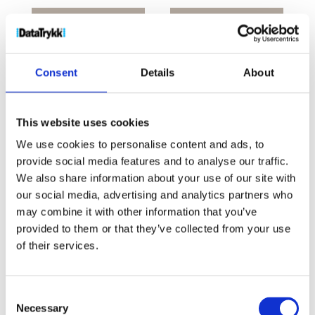
Mate
R
Kjøp produkt
Be om pris
sirklet
uten print
produkt med
klistrelapper
75
print
Consent
Details
About
x
75mm
med
Produktnr:
21098001
Kategorier:
Klistrelapper
,
This website uses cookies
mykt
Papir
Stikkord:
fsc
,
klistrelapp
,
klistrelapper
,
lapp
,
We use cookies to personalise content and ads, to
omslag
lapper
,
Mate
,
Mates
,
mykt omslag
,
SM00012
,
Sticky
,
provide social media features and to analyse our traffic.
antall
Sticky mate
,
Sticky mates
,
Stickymate
We also share information about your use of our site with
our social media, advertising and analytics partners who
may combine it with other information that you’ve
provided to them or that they’ve collected from your use
of their services.
Kjøp produkt uten print
Ekstra informasjon
Consent
Necessary
Selection
Send forespørsel om produkt med print