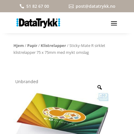
51 82 67 00
post@datatrykk.no


Hjem
/
Papir
/
Klistrelapper
/ Sticky-Mate R sirklet
klistrelapper 75 x 75mm med mykt omslag
Unbranded