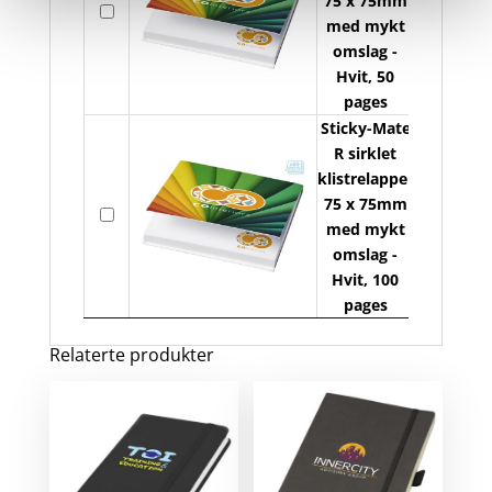
75 x 75mm
På
med mykt
lager
omslag -
s
Hvit, 50
pages
Sticky-Mate
R sirklet
klistrelapper
S
75 x 75mm
På
med mykt
lager
omslag -
s
Hvit, 100
pages
Relaterte produkter