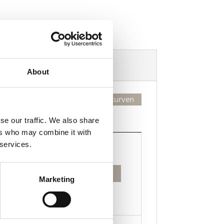
Dekorasjonsalternativer
About
Legg valgte i handlekurven
se our traffic. We also share
Kjøp
ers who may combine it with
Kjøp
 services.
Legg til i handlekurven
prikkete
Marketing
laske