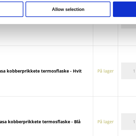
Allow selection
Vasa
kobberprikkete termosflaske - Solid svart
På lager
kobber
termosf
antall
Vasa
asa kobberprikkete termosflaske - Hvit
På lager
kobber
termosf
antall
Vasa
asa kobberprikkete termosflaske - Blå
På lager
kobber
termosf