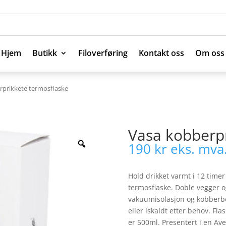
Hjem
Butikk
Filoverføring
Kontakt oss
Om oss
Hjem
Butikk
Filoverføring
Kontakt oss
Om oss
rprikkete termosflaske
Vasa kobberpr
190
kr
eks. mva
Hold drikket varmt i 12 timer
termosflaske. Doble vegger og
vakuumisolasjon og kobberbe
eller iskaldt etter behov. Fl
er 500ml. Presentert i en Av