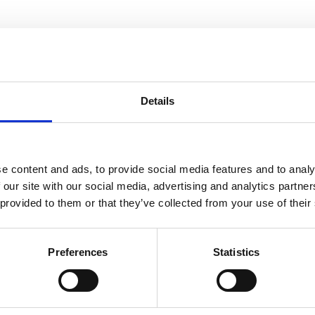
informasjon
Send forespørsel om produkt med print
Details
e content and ads, to provide social media features and to analy
Navn
På lager
 our site with our social media, advertising and analytics partn
Navn
På lager
 provided to them or that they’ve collected from your use of their
Vasa
sa kobberprikkete termosflaske - Grønn
På lager
kobber
Preferences
Statistics
termosf
antall