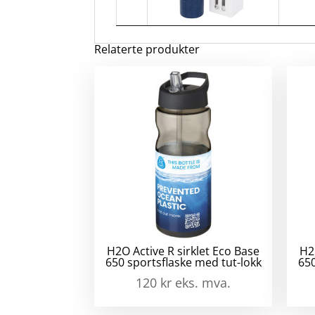
Relaterte produkter
H2O Active R sirklet Eco Base
H2
650 sportsflaske med tut-lokk
650
120
kr
eks. mva.