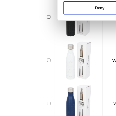
Deny
Vasa 
V
V