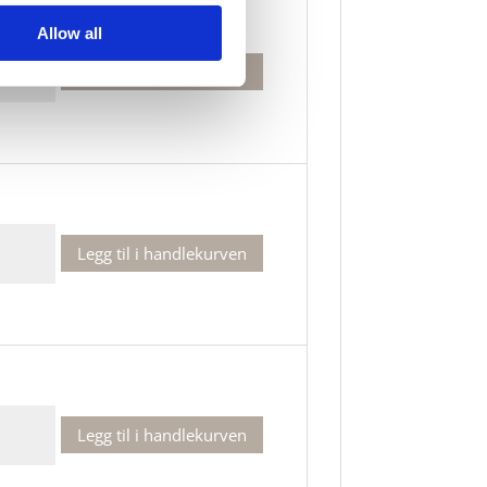
Allow all
Legg til i handlekurven
prikkete
laske
Legg til i handlekurven
prikkete
laske
Legg til i handlekurven
prikkete
laske