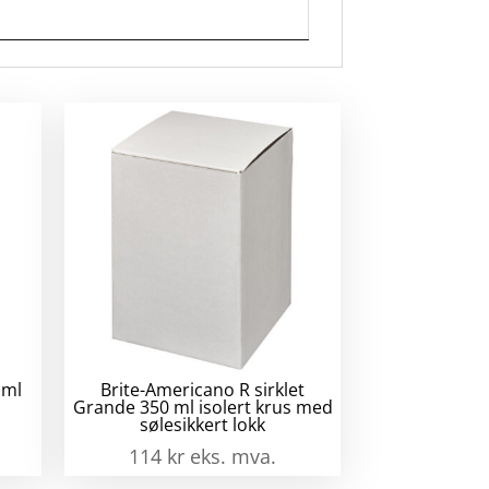
 ml
Brite-Americano R sirklet
Grande 350 ml isolert krus med
sølesikkert lokk
114
kr
eks. mva.