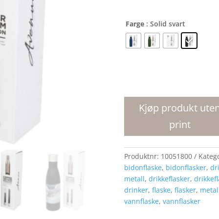
Farge
: Solid svart
Vasa
kobberprikkete
termosflaske
Kjøp produkt ute
antall
print
Produktnr:
10051800
Kateg
bidonflaske
,
bidonflasker
,
dr
metall
,
drikkeflasker
,
drikkefl
drinker
,
flaske
,
flasker
,
metal
vannflaske
,
vannflasker