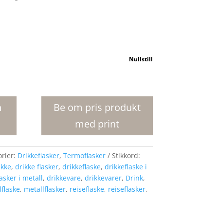
Nullstill
n
Be om pris produkt
med print
orier:
Drikkeflasker
,
Termoflasker
Stikkord:
ikke
,
drikke flasker
,
drikkeflaske
,
drikkeflaske i
asker i metall
,
drikkevare
,
drikkevarer
,
Drink
,
lflaske
,
metallflasker
,
reiseflaske
,
reiseflasker
,