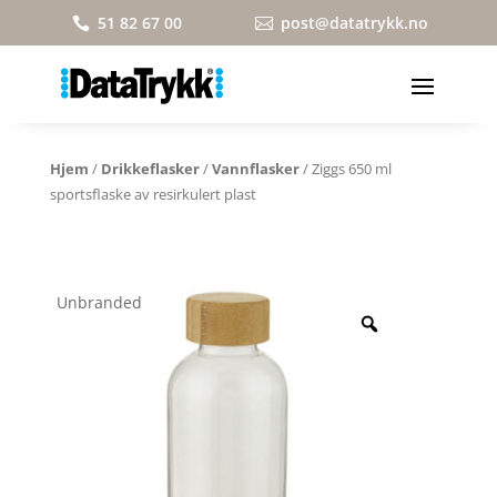
51 82 67 00
post@datatrykk.no


Hjem
/
Drikkeflasker
/
Vannflasker
/ Ziggs 650 ml
sportsflaske av resirkulert plast
Unbranded