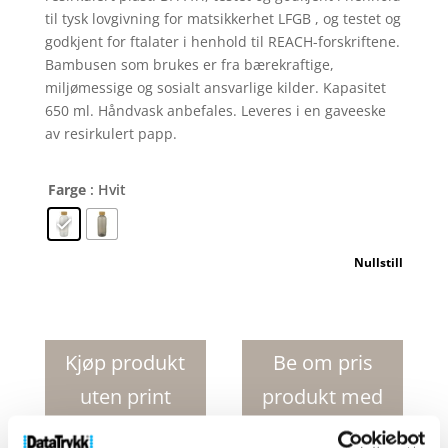
til tysk lovgivning for matsikkerhet LFGB , og testet og
godkjent for ftalater i henhold til REACH-forskriftene.
Bambusen som brukes er fra bærekraftige,
miljømessige og sosialt ansvarlige kilder. Kapasitet
650 ml. Håndvask anbefales. Leveres i en gaveeske
av resirkulert papp.
Farge
: Hvit
Nullstill
Ziggs
650
ml
Kjøp produkt
Be om pris
sportsflaske
uten print
produkt med
av
resirkulert
print