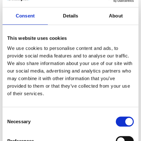
plast
antall
Produktnr:
10067901
Kategorier:
Drikkeflasker
,
Consent
Details
About
Vannflasker
Stikkord:
bambus
,
bærekraftig
,
drikkeflaske
,
flaske
,
Green Concept
,
plast
,
resirkulert
,
Sport
,
sportsflaske
,
vannflaske
This website uses cookies
We use cookies to personalise content and ads, to
provide social media features and to analyse our traffic.
We also share information about your use of our site with
our social media, advertising and analytics partners who
may combine it with other information that you’ve
Kjøp produkt uten print
provided to them or that they’ve collected from your use
Ekstra informasjon
of their services.
Send forespørsel om produkt med print
Dekorasjonsalternativer
Consent
Necessary
Selection
Dekorasjonpriser
Legg valgte i handlekurven
Preferences