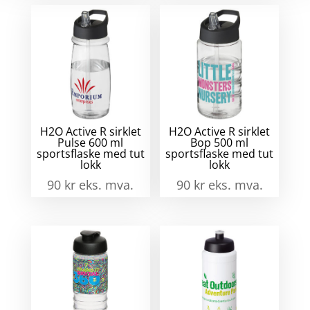
a
H2O Active R sirklet
H2O Active R sirklet
Pulse 600 ml
Bop 500 ml
sportsflaske med tut
sportsflaske med tut
lokk
lokk
90
kr
eks. mva.
90
kr
eks. mva.