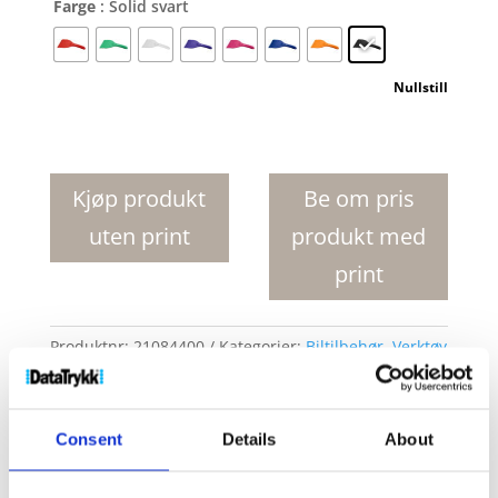
Farge
: Solid svart
Nullstill
Artur
buet
isskrape
Kjøp produkt
Be om pris
i
uten print
produkt med
plast
antall
print
Produktnr:
21084400
Kategorier:
Biltilbehør
,
Verktøy
og biltilbehør
Stikkord:
8418A
,
Bil
,
Eko
,
Is
,
isskrape
,
Isskrapere
,
Kortstørrelse
,
Liten
,
skrape
,
Skrapere
,
Snø
,
snøskrape
,
snøskraper
Consent
Details
About