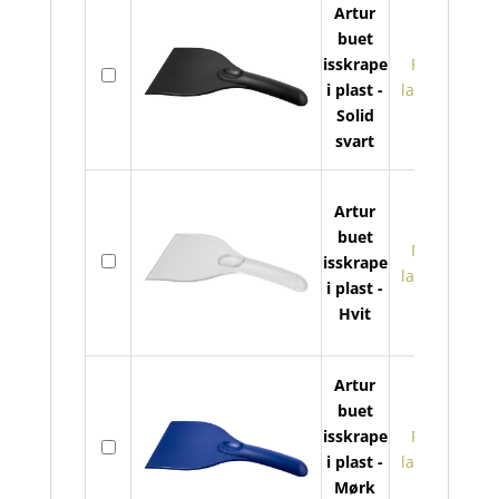
Artur
buet
Artu
isskrape
På
buet
i plast -
lager
issk
Solid
i
svart
plast
antal
Artur
buet
Artu
På
isskrape
buet
lager
i plast -
issk
Hvit
i
plast
antal
Artur
buet
Artu
isskrape
På
buet
i plast -
lager
issk
Mørk