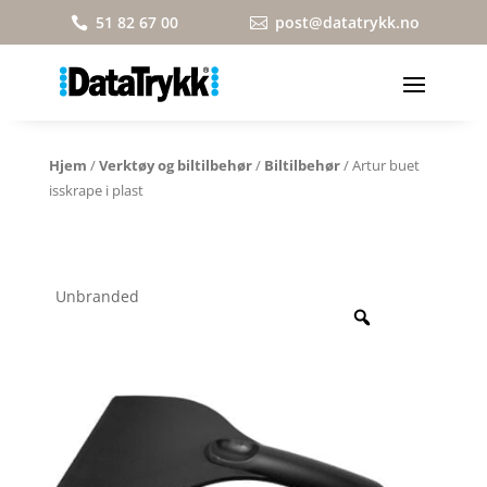
51 82 67 00
post@datatrykk.no


Hjem
/
Verktøy og biltilbehør
/
Biltilbehør
/ Artur buet
isskrape i plast
Unbranded