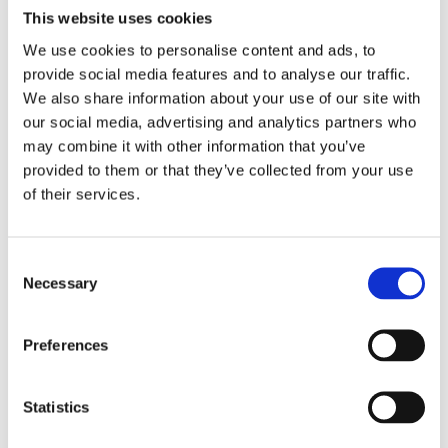
This website uses cookies
We use cookies to personalise content and ads, to
provide social media features and to analyse our traffic.
Kjøp produkt uten print
We also share information about your use of our site with
Ekstra informasjon
our social media, advertising and analytics partners who
Send forespørsel om produkt med print
may combine it with other information that you’ve
provided to them or that they’ve collected from your use
Dekorasjonsalternativer
of their services.
Dekorasjonpriser
Legg valgte i handlekurven
Consent
Necessary
Selection
Bilde
Navn
På lager
Bilde
Navn
På lager
Preferences
Artur
buet
Artu
På
Statistics
isskrape
buet
lager
i plast -
issk