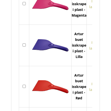
På
isskrape
buet
lager
i plast -
issk
Magenta
i
plast
antal
Artur
buet
Artu
På
isskrape
buet
lager
i plast -
issk
Lilla
i
plast
antal
Artur
buet
Artu
På
isskrape
buet
lager
i plast -
issk
Rød
i
plast
antal