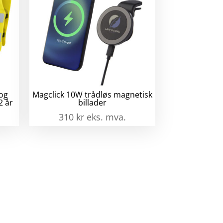
 og
Magclick 10W trådløs magnetisk
2 år
billader
310
kr
eks. mva.