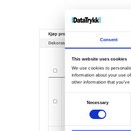
Kjøp produkt uten print
Ekstra 
Consent
Dekorasjonpriser
This website uses cookies
We use cookies to personalis
Bilde
information about your use of
Bilde
other information that you’ve
Consent
Cas
Necessary
Selection