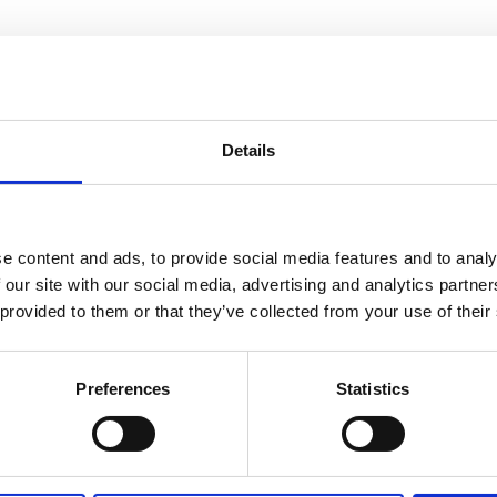
informasjon
Send forespørsel om produkt med print
Details
e content and ads, to provide social media features and to analy
Navn
På lager
 our site with our social media, advertising and analytics partn
Navn
På lager
 provided to them or that they’ve collected from your use of their
Casper
per 11-funksjons mini multiverktøy - Blå
På lager
Preferences
Statistics
11-
funksjo
mini
multiver
antall