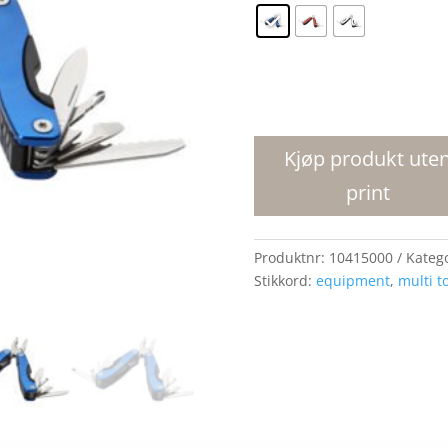
Casper
11-
funksjons
Kjøp produkt ute
mini
print
multiverktøy
antall
Produktnr:
10415000
Kateg
Stikkord:
equipment
,
multi t