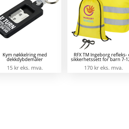
Kym nøkkelring med
RFX TM Ingeborg refleks-
dekkdybdemåler
sikkerhetssett for barn 7-1
15
kr
eks. mva.
170
kr
eks. mva.