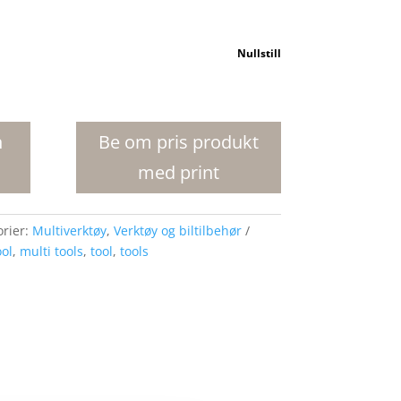
Nullstill
n
Be om pris produkt
med print
orier:
Multiverktøy
,
Verktøy og biltilbehør
ool
,
multi tools
,
tool
,
tools