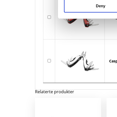
Deny
Cas
Casp
Relaterte produkter