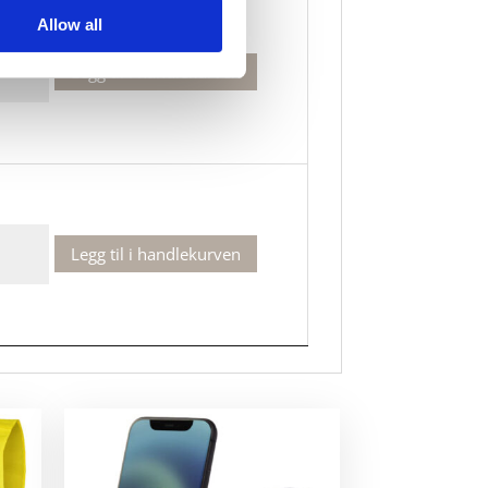
Allow all
Legg til i handlekurven
ns
ktøy
Legg til i handlekurven
ns
ktøy