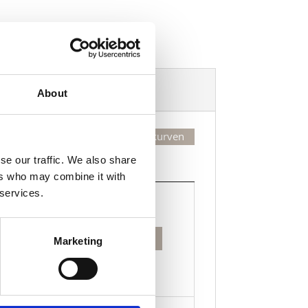
Dekorasjonsalternativer
About
Legg valgte i handlekurven
se our traffic. We also share
Kjøp
ers who may combine it with
Kjøp
 services.
Legg til i handlekurven
Marketing
ns
ktøy