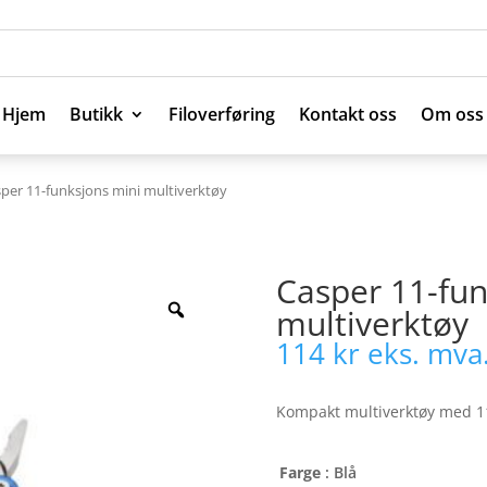
Hjem
Butikk
Filoverføring
Kontakt oss
Om oss
Hjem
Butikk
Filoverføring
Kontakt oss
Om oss
sper 11-funksjons mini multiverktøy
Casper 11-fun
multiverktøy
114
kr
eks. mva
Kompakt multiverktøy med 11
Farge
: Blå