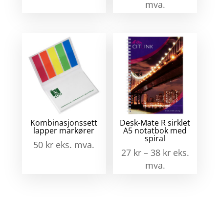
mva.
Kombinasjonssett
Desk-Mate R sirklet
lapper markører
A5 notatbok med
spiral
50
kr
eks. mva.
27
kr
–
38
kr
eks.
mva.