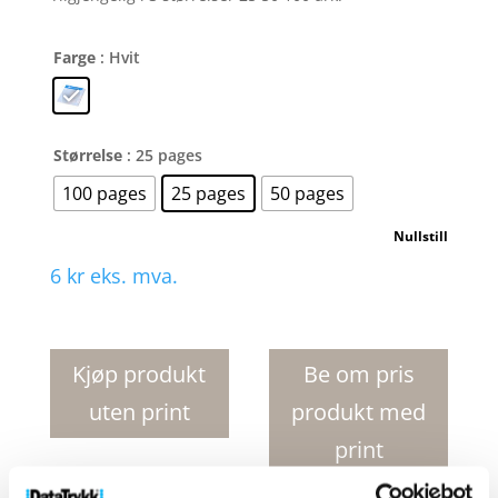
Farge
: Hvit
Størrelse
: 25 pages
100 pages
25 pages
50 pages
Nullstill
6
kr
eks. mva.
Desk-
Mate
R
Kjøp produkt
Be om pris
sirklet
uten print
produkt med
A7
notatblokk
print
antall