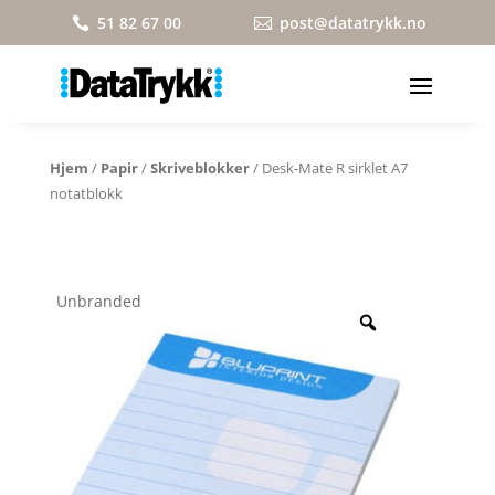
51 82 67 00
post@datatrykk.no


Hjem
/
Papir
/
Skriveblokker
/ Desk-Mate R sirklet A7
notatblokk
Unbranded