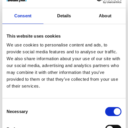
Produktnr:
21205001
Kategorier:
Papir
,
Skriveblokker
Stikkord:
A7
,
blokk
,
blokker
,
desk
,
Consent
Details
About
Desk mate
,
Desk mates
,
Deskmate
,
Deskmates
,
fsc
,
Mate
,
Mates
,
Notat
,
notat blokk
,
notat blokker
,
notatblokk
,
notatblokker
,
PA0001A7
This website uses cookies
We use cookies to personalise content and ads, to
provide social media features and to analyse our traffic.
We also share information about your use of our site with
our social media, advertising and analytics partners who
may combine it with other information that you’ve
Kjøp produkt uten print
provided to them or that they’ve collected from your use
Ekstra informasjon
of their services.
Send forespørsel om produkt med print
Dekorasjonsalternativer
Consent
Dekorasjonpriser
Necessary
Selection
Legg valgte i handlekurven