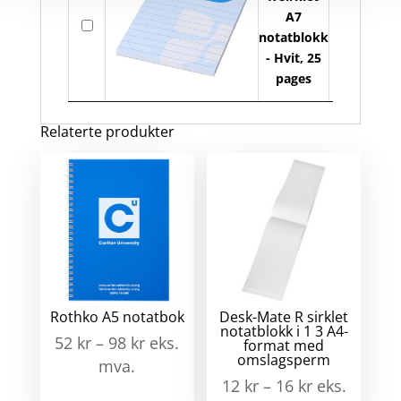
De
A7
På
M
notatblokk
lager
R
- Hvit, 25
si
pages
A
no
Relaterte produkter
an
Rothko A5 notatbok
Desk-Mate R sirklet
notatblokk i 1 3 A4-
52
kr
–
98
kr
eks.
format med
omslagsperm
mva.
12
kr
–
16
kr
eks.