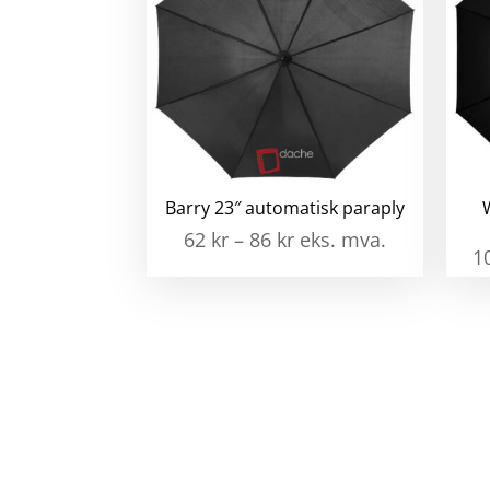
Barry 23″ automatisk paraply
62
kr
–
86
kr
eks. mva.
1