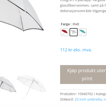
glassfiberrammen, samt på h
dekorasjonsområde tilgjengel
Farge
: Hvit
112
kr
eks. mva.
Kaia
23"
vindtett
Kjøp produkt ute
fargelagt
print
paraply
som
åpnes
Produktnr:
10940702
Kateg
automatisk
Stikkord:
23 inch umbrella
,
r
antall