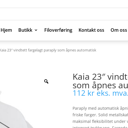
Hjem
Butikk
Filoverføring
Kontakt oss
Om oss
Hjem
Butikk
Filoverføring
Kontakt oss
Om oss
Kaia 23″ vindtett fargelagt paraply som åpnes automatisk
Kaia 23″ vindt
som åpnes au
112
kr
eks. mva
Paraply med automatisk åpni
friske farger. Solid metallsk
maksimal fleksibilitet under 
integrert trykknapp. Fargede d