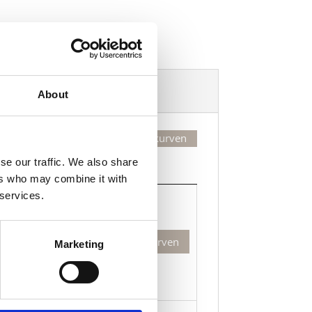
Dekorasjonsalternativer
About
Legg valgte i handlekurven
se our traffic. We also share
Kjøp
ers who may combine it with
Kjøp
 services.
ia
Legg til i handlekurven
Marketing
"
dtett
rgelagt
raply
m