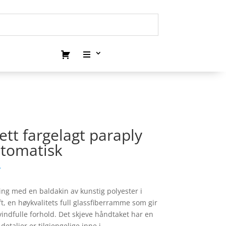
ett fargelagt paraply
tomatisk
.
ng med en baldakin av kunstig polyester i
aft, en høykvalitets full glassfiberramme som gir
vindfulle forhold. Det skjeve håndtaket har en
etaljer er tilgjengelige inne i