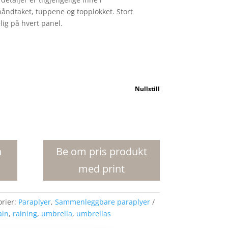
åndtaket, tuppene og topplokket. Stort
ig på hvert panel.
Nullstill
n
Be om pris produkt
med print
orier:
Paraplyer
,
Sammenleggbare paraplyer
ain
,
raining
,
umbrella
,
umbrellas