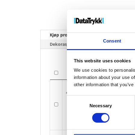
Kjøp produkt uten print
Ekstra 
Consent
Dekorasjonpriser
This website uses cookies
We use cookies to personalis
Bilde
information about your use of
Bilde
other information that you’ve
Consent
Kaia 23" 
Necessary
Selection