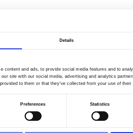
informasjon
Send forespørsel om produkt med print
Details
e content and ads, to provide social media features and to analy
Navn
På lager
 our site with our social media, advertising and analytics partn
Navn
På lager
 provided to them or that they’ve collected from your use of their
Ka
vindtett fargelagt paraply som åpnes automatisk -
På
Preferences
Statistics
23
Hvit
lager
vin
fa
pa
so