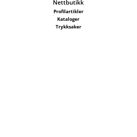
Nettbutikk
Profilartikler
Kataloger
Trykksaker
Klær
Nettbutikk privat
Selskaper i konsernet
Kataloger
Om oss
Kontakt oss
Send filer
Hjelp
Salgsbetingelser
Bærekraft og
ansvarlighet