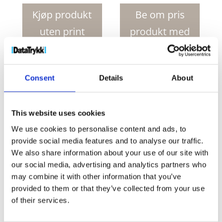
TM
22
Kjøp produkt
Be om pris
cm
uten print
produkt med
TPU
slapwrap
print
refleksbånd
antall
Consent
Details
About
Produktnr:
1PR06301
Kategorier:
Reflekser
,
Verktøy
og biltilbehør
Stikkord:
mørk
,
refleks
,
refleksbånd
,
reflekterende
,
rfx
,
slap wrap
,
slapwrap
,
synlighet
,
This website uses cookies
utendørs
We use cookies to personalise content and ads, to
provide social media features and to analyse our traffic.
We also share information about your use of our site with
our social media, advertising and analytics partners who
may combine it with other information that you’ve
Kjøp produkt uten print
provided to them or that they’ve collected from your use
of their services.
Ekstra informasjon
Send forespørsel om produkt med print