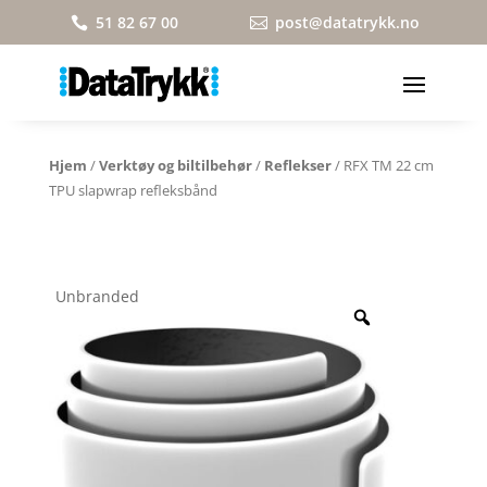
51 82 67 00
post@datatrykk.no


Hjem
/
Verktøy og biltilbehør
/
Reflekser
/ RFX TM 22 cm
TPU slapwrap refleksbånd
Unbranded