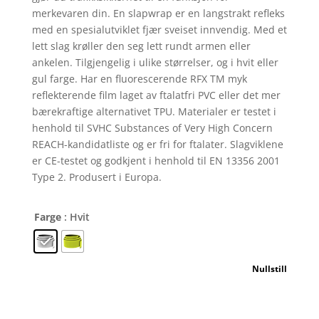
merkevaren din. En slapwrap er en langstrakt refleks
med en spesialutviklet fjær sveiset innvendig. Med et
lett slag krøller den seg lett rundt armen eller
ankelen. Tilgjengelig i ulike størrelser, og i hvit eller
gul farge. Har en fluorescerende RFX TM myk
reflekterende film laget av ftalatfri PVC eller det mer
bærekraftige alternativet TPU. Materialer er testet i
henhold til SVHC Substances of Very High Concern
REACH-kandidatliste og er fri for ftalater. Slagviklene
er CE-testet og godkjent i henhold til EN 13356 2001
Type 2. Produsert i Europa.
Farge
: Hvit
Nullstill
RFX