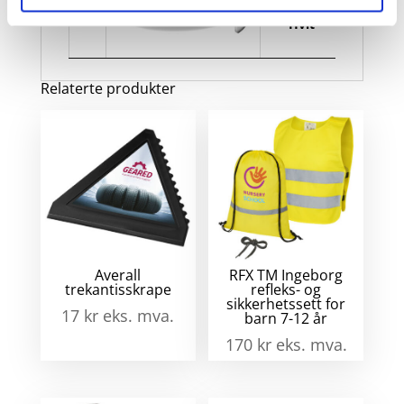
refleksbånd
2
- Hvit
c
T
s
Relaterte produkter
r
a
Averall
RFX TM Ingeborg
trekantisskrape
refleks- og
sikkerhetssett for
17
kr
eks. mva.
barn 7-12 år
170
kr
eks. mva.