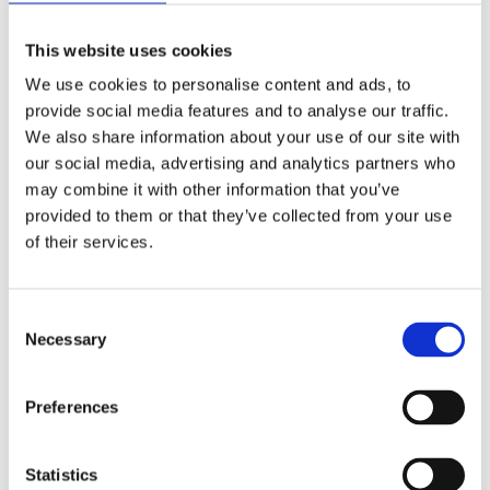
This website uses cookies
We use cookies to personalise content and ads, to
provide social media features and to analyse our traffic.
Kjøp produkt uten print
We also share information about your use of our site with
Ekstra informasjon
our social media, advertising and analytics partners who
Send forespørsel om produkt med print
may combine it with other information that you’ve
provided to them or that they’ve collected from your use
Dekorasjonsalternativer
of their services.
Dekorasjonpriser
Legg valgte i handlekurven
Consent
Necessary
Selection
Bilde
Navn
På lager
Bilde
Navn
På lager
Preferences
Gianna
notatblokk
Gi
i
På
Statistics
no
resirkulert
lager