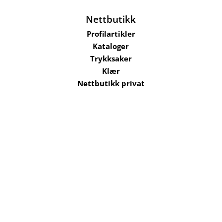
Nettbutikk
Profilartikler
Kataloger
Trykksaker
Klær
Nettbutikk privat
Selskaper i konsernet
Kataloger
Om oss
Kontakt oss
Send filer
Hjelp
Salgsbetingelser
Bærekraft og