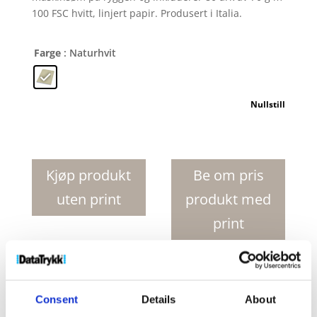
100 FSC hvitt, linjert papir. Produsert i Italia.
Farge
: Naturhvit
Nullstill
Gianna
notatblokk
i
Kjøp produkt
Be om pris
resirkulert
uten print
produkt med
papp
antall
print
Produktnr:
10774806
Kategorier:
Notatbøker
,
Papir
Stikkord:
Notatbok
,
Notatbøker
,
resirkulert
Consent
Details
About