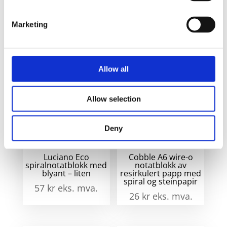
i
papp -
re
Naturhvit
Marketing
p
an
Relaterte produkter
Allow all
Allow selection
Deny
Luciano Eco
Cobble A6 wire-o
spiralnotatblokk med
notatblokk av
blyant – liten
resirkulert papp med
spiral og steinpapir
57
kr
eks. mva.
26
kr
eks. mva.