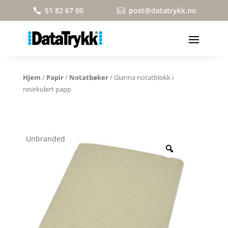
51 82 67 00
post@datatrykk.no


Hjem
/
Papir
/
Notatbøker
/ Gianna notatblokk i
resirkulert papp
Unbranded