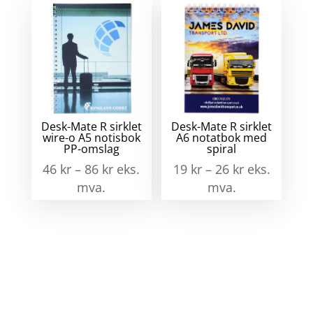
Desk-Mate R sirklet
Desk-Mate R sirklet
wire-o A5 notisbok
A6 notatbok med
PP-omslag
spiral
46
kr
–
86
kr
eks.
19
kr
–
26
kr
eks.
mva.
mva.