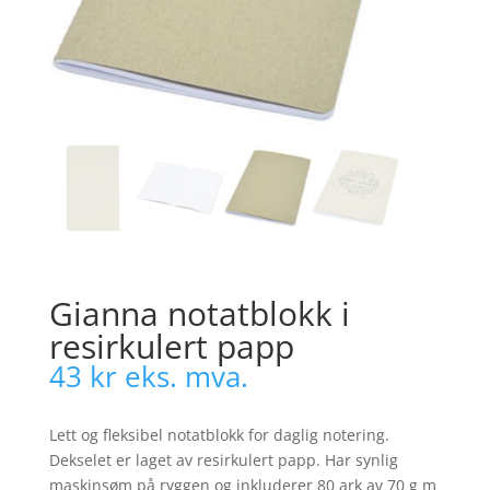
Gianna notatblokk i
resirkulert papp
43
kr
eks. mva.
Lett og fleksibel notatblokk for daglig notering.
Dekselet er laget av resirkulert papp. Har synlig
maskinsøm på ryggen og inkluderer 80 ark av 70 g m